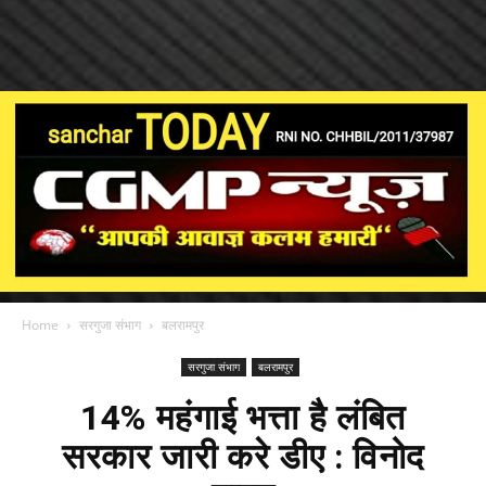
Home
सरगुजा संभाग
बलरामपुर
सरगुजा संभाग
बलरामपुर
14% महंगाई भत्ता है लंबित
सरकार जारी करे डीए : विनोद