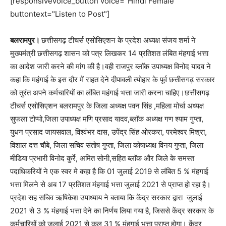
[responsivevoice_button voice="Hindi Female"
buttontext="Listen to Post"]
बलरामपुर।
छत्तीसगढ़ टीचर्स एसोसिएशन के प्रदेश अध्यक्ष संजय शर्मा ने
मुख्यमंत्री छत्तीसगढ़ शासन को पत्र लिखकर 14 प्रतिशत लंबित मंहगाई भत्ता
का आदेश जारी करने की मांग की है।वही राजपुर ब्लाॅक उपाध्यक्ष विनोद यादव ने
कहा कि महंगाई के इस दौर में राहत देने दीपावली त्योहार के पूर्व छत्तीसगढ़ सरकार
को तुरंत अपने कर्मचारियों का लंबित महंगाई भत्ता जारी करना चाहिए।छत्तीसगढ़
टीचर्स एसोसिएशन बलरामपुर के जिला अध्यक्ष पवन सिंह ,महिला मोर्चा अध्यक्ष
सुफला टोप्पो,जिला उपाध्यक्ष मणि प्रसाद यादव,ब्लाॅक अध्यक्ष गण श्याम गुप्ता,
युधन प्रसाद जायसवाल, विश्वंभर दास, उपेंद्र सिंह ओरकरा, परमेश्वर मिश्रा,
विशाल दत्त चौबे, जिला सचिव संतोष गुप्ता, जिला कोषाध्यक्ष विनय गुप्ता, जिला
मीडिया प्रभारी विनोद कुर्रे, अमित सोनी,सहित ब्लाॅक और जिले के समस्त
पदाधिकरियों ने एक स्वर मे कहा है कि 01 जुलाई 2019 से लंबित 5 % मंहगाई
भत्ता मिलने से अब 17 प्रतिशत मंहगाई भत्ता जुलाई 2021 से प्राप्त हो रहा है।
प्रदेश सह सचिव ऋषिकेश उपाध्याय ने बताया कि केंद्र सरकार द्वारा जुलाई
2021 से 3 % मंहगाई भत्ता देने का निर्णय लिया गया है, जिससे केंद्र सरकार के
कर्मचारियों को जुलाई 2021 से कुल 31 % मंहगाई भत्ता प्राप्त होगा। केंद्र