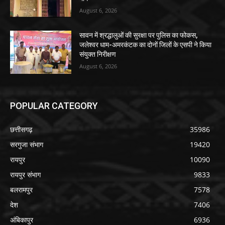
August 6, 2026
सावन में श्रद्धालुओं की सुरक्षा पर पुलिस का फोकस,
जलेश्वर धाम-अमरकंटक का दोनों जिलों के एसपी ने किया
संयुक्त निरीक्षण
August 6, 2026
POPULAR CATEGORY
छत्तीसगढ़
35986
सरगुजा संभाग
19420
रायपुर
10090
रायपुर संभाग
9833
बलरामपुर
7578
देश
7406
अंबिकापुर
6936