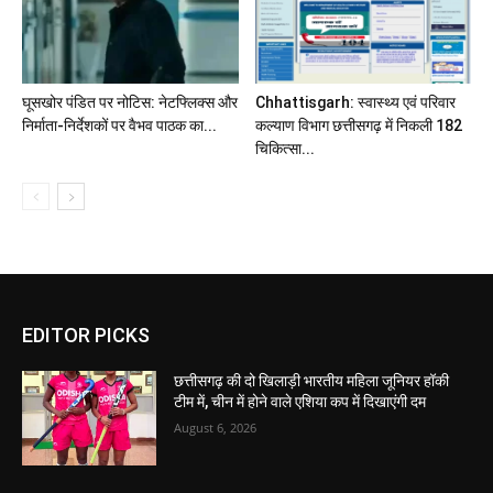
घूसखोर पंडित पर नोटिस: नेटफ्लिक्स और
Chhattisgarh: स्वास्थ्य एवं परिवार
निर्माता-निर्देशकों पर वैभव पाठक का...
कल्याण विभाग छत्तीसगढ़ में निकली 182
चिकित्सा...
EDITOR PICKS
छत्तीसगढ़ की दो खिलाड़ी भारतीय महिला जूनियर हॉकी
टीम में, चीन में होने वाले एशिया कप में दिखाएंगी दम
August 6, 2026