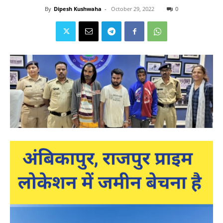
By
Dipesh Kushwaha
-
October 29, 2022
0