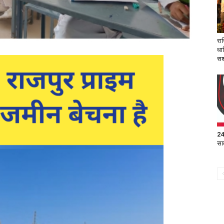
रा
धा
सश
24 
सार