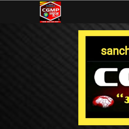
CG
MP
News