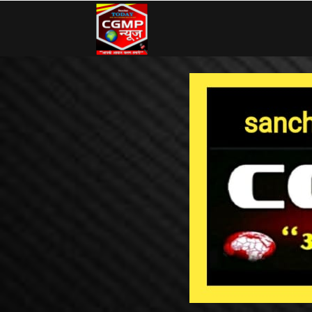
CG
MP
News