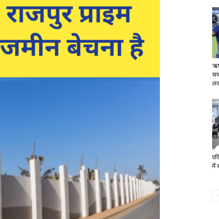
ऋष
चर
लख
पर
में