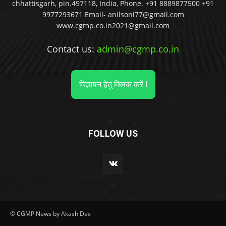
chhattisgarh, pin.497118, India, Phone. +91 8889877500 +91
9977293671 Email- anilsoni77@gmail.com
www.cgmp.co.in2021@gmail.com
Contact us:
admin@cgmp.co.in
विज्ञापन हेतु क्लिक करें !
FOLLOW US
© CGMP News by Akash Das