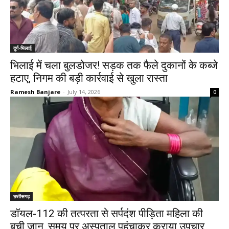
दुर्ग-भिलाई
भिलाई में चला बुलडोजर! सड़क तक फैले दुकानों के कब्जे
हटाए, निगम की बड़ी कार्रवाई से खुला रास्ता
Ramesh Banjare
-
July 14, 2026
0
छत्तीसगढ़
डॉयल-112 की तत्परता से सर्पदंश पीड़िता महिला की
बची जान, समय पर अस्पताल पहुंचाकर कराया उपचार