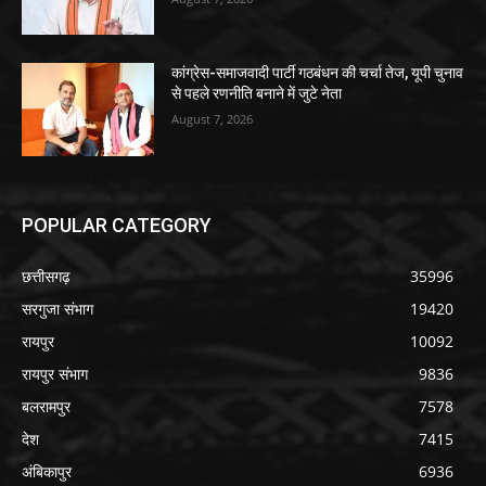
कांग्रेस-समाजवादी पार्टी गठबंधन की चर्चा तेज, यूपी चुनाव
से पहले रणनीति बनाने में जुटे नेता
August 7, 2026
POPULAR CATEGORY
छत्तीसगढ़
35996
सरगुजा संभाग
19420
रायपुर
10092
रायपुर संभाग
9836
बलरामपुर
7578
देश
7415
अंबिकापुर
6936