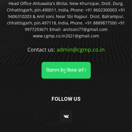
Head Office Ahluwalia's Bhilai, New Khursipar, Distt. Durg,
Chhattisgarh, pin.490011, India, Phone: +91 8602300003 +91
9406310203 & Anil soni, Near Sbi Rajpur. Disst. Balrampur,
chhattisgarh, pin.497118, India, Phone. +91 8889877500 +91
9977293671 Email- anilsoni77@gmail.com
www.cgmp.co.in2021@gmail.com
Contact us:
admin@cgmp.co.in
विज्ञापन हेतु क्लिक करें !
FOLLOW US