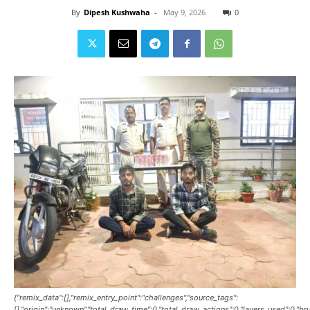
By
Dipesh Kushwaha
-
May 9, 2026
0
{"remix_data":[],"remix_entry_point":"challenges","source_tags":
[],"origin":"unknown","total_draw_time":0,"total_draw_actions":0,"layers_used":0,"b