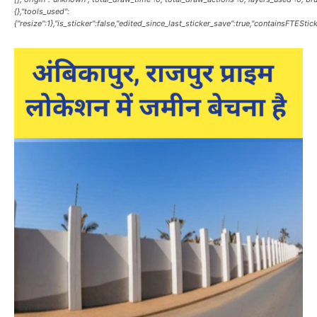
{},"tools_used":
{"resize":1},"is_sticker":false,"edited_since_last_sticker_save":true,"containsFTEStick