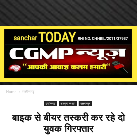
Home
छत्तीसगढ़
छत्तीसगढ़
सरगुजा संभाग
बलरामपुर
बाइक से बीयर तस्करी कर रहे दो
युवक गिरफ्तार