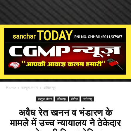
Home
सरगुजा संभाग
अंबिकापुर
सरगुजा संभाग
अंबिकापुर
कोरिया
छत्तीसगढ़
अवैध रेत खनन व भंडारण के
मामले में उच्च न्यायालय ने ठेकेदार