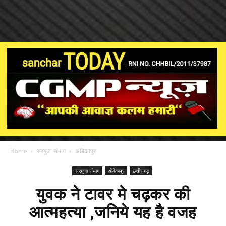
Home
सरगुजा संभाग
अंबिकापुर
सरगुजा संभाग
अंबिकापुर
छत्तीसगढ़
युवक ने टावर मे चढ़कर की
आत्महत्या ,जनिये यह है वजह