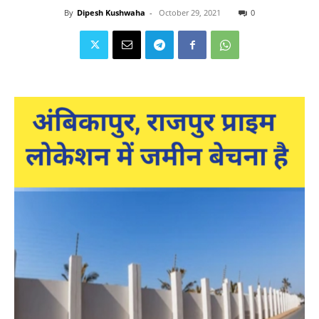
By
Dipesh Kushwaha
-
October 29, 2021
0