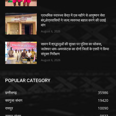
प्राथमिक स्वास्थ्य केंद्र में एक महीने से आयुष्मान सेवा
बंद,क्षेत्रवासियों ने जल्द व्यवस्था बहाल करने की उठाई
मांग
August 6, 2026
सावन में श्रद्धालुओं की सुरक्षा पर पुलिस का फोकस,
जलेश्वर धाम-अमरकंटक का दोनों जिलों के एसपी ने किया
संयुक्त निरीक्षण
August 6, 2026
POPULAR CATEGORY
छत्तीसगढ़
35986
सरगुजा संभाग
19420
रायपुर
10090
रायपुर संभाग
9833