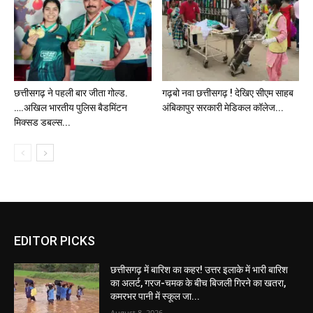
छत्तीसगढ़ ने पहली बार जीता गोल्ड.
गढ़बो नवा छत्तीसगढ़ ! देखिए सीएम साहब
….अखिल भारतीय पुलिस बैडमिंटन
अंबिकापुर सरकारी मेडिकल कॉलेज...
मिक्सड डबल्स...
EDITOR PICKS
छत्तीसगढ़ में बारिश का कहर! उत्तर इलाके में भारी बारिश
का अलर्ट, गरज-चमक के बीच बिजली गिरने का खतरा,
कमरभर पानी में स्कूल जा...
August 8, 2026