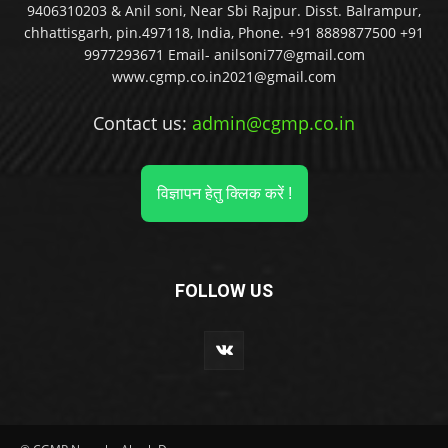
9406310203 & Anil soni, Near Sbi Rajpur. Disst. Balrampur,
chhattisgarh, pin.497118, India, Phone. +91 8889877500 +91
9977293671 Email- anilsoni77@gmail.com
www.cgmp.co.in2021@gmail.com
Contact us:
admin@cgmp.co.in
विज्ञापन हेतु क्लिक करें !
FOLLOW US