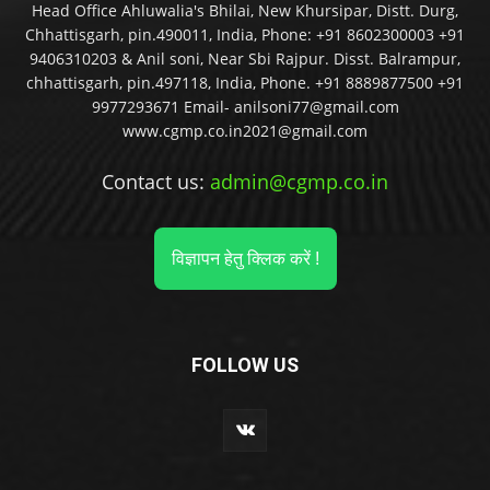
Head Office Ahluwalia's Bhilai, New Khursipar, Distt. Durg,
Chhattisgarh, pin.490011, India, Phone: +91 8602300003 +91
9406310203 & Anil soni, Near Sbi Rajpur. Disst. Balrampur,
chhattisgarh, pin.497118, India, Phone. +91 8889877500 +91
9977293671 Email- anilsoni77@gmail.com
www.cgmp.co.in2021@gmail.com
Contact us:
admin@cgmp.co.in
विज्ञापन हेतु क्लिक करें !
FOLLOW US