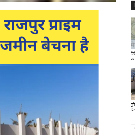
विद
पर
पु
सिप