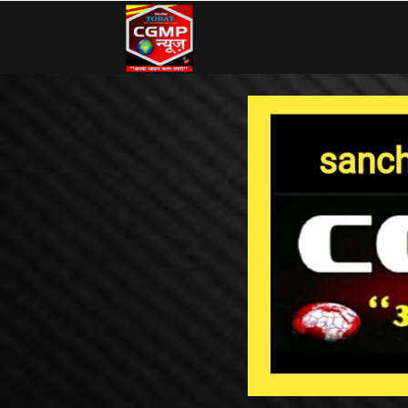
CG
MP
News