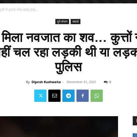
त्तों ने इतना नोच खाया,पता...
दुर्ग संभाग
कवर्धा
ा मिला नवजात का शव... कुत्तों
हीं चल रहा लड़की थी या लड़का,
पुलिस
By
Dipesh Kushwaha
-
December 31, 2021
0