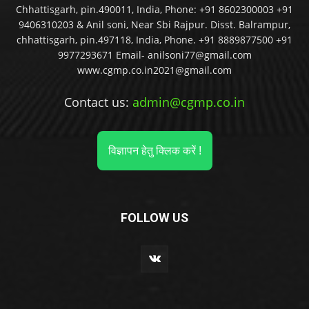
Chhattisgarh, pin.490011, India, Phone: +91 8602300003 +91
9406310203 & Anil soni, Near Sbi Rajpur. Disst. Balrampur,
chhattisgarh, pin.497118, India, Phone. +91 8889877500 +91
9977293671 Email- anilsoni77@gmail.com
www.cgmp.co.in2021@gmail.com
Contact us:
admin@cgmp.co.in
विज्ञापन हेतु क्लिक करें !
FOLLOW US