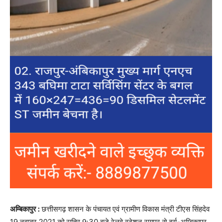
अम्बिकापुर :
छत्तीसगढ़ शासन के पंचायत एवं ग्रामीण विकास मंत्री टीएस सिंहदेव
19 नवम्बर 2021 को रात्रि 9ः30 बजे रेलवे स्टेशन रायपुर से दुर्ग-अम्बिकापुर