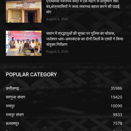
प्राथमिक स्वास्थ्य केंद्र में एक महीने से आयुष्मान सेवा
बंद,क्षेत्रवासियों ने जल्द व्यवस्था बहाल करने की उठाई
मांग
August 6, 2026
सावन में श्रद्धालुओं की सुरक्षा पर पुलिस का फोकस,
जलेश्वर धाम-अमरकंटक का दोनों जिलों के एसपी ने किया
संयुक्त निरीक्षण
August 6, 2026
POPULAR CATEGORY
छत्तीसगढ़
35986
सरगुजा संभाग
19420
रायपुर
10090
रायपुर संभाग
9833
बलरामपुर
7578