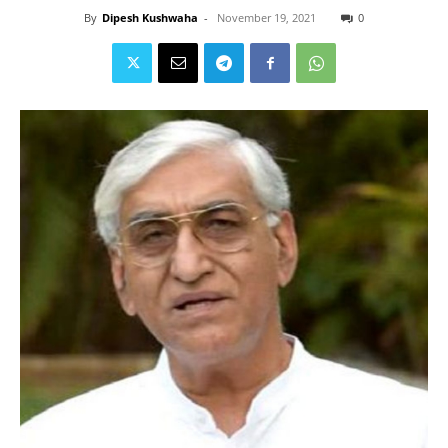
By
Dipesh Kushwaha
-
November 19, 2021
0