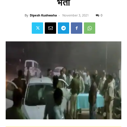
भर्ती
By
Dipesh Kushwaha
-
November 3, 2021
0