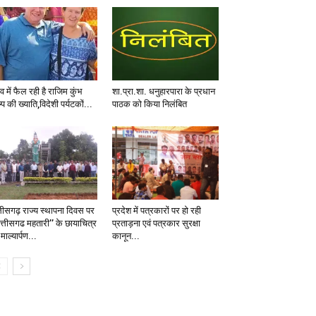
्व में फैल रही है राजिम कुंभ
शा.प्रा.शा. धनुहारपारा के प्रधान
प की ख्याति,विदेशी पर्यटकों...
पाठक को किया निलंबित
्तीसगढ़ राज्य स्थापना दिवस पर
प्रदेश में पत्रकारों पर हो रही
छत्तीसगढ महतारी’’ के छायाचित्र
प्रताड़ना एवं पत्रकार सुरक्षा
माल्यार्पण...
कानून...