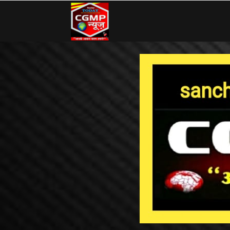
CG
MP
News