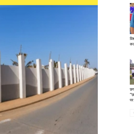
विश
कल्
छत
’’
पर 