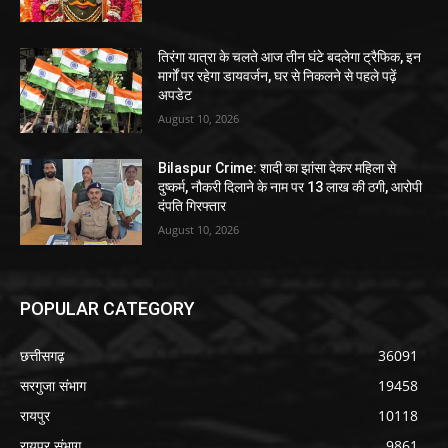
तिरंगा यात्रा के चलते आज तीन घंटे बदलेगा ट्रैफिक, इन
मार्गों पर रहेगा डायवर्जन, घर से निकलने से पहले पढ़ें
अपडेट
August 10, 2026
Bilaspur Crime: शादी का झांसा देकर महिला से
दुष्कर्म, नौकरी दिलाने के नाम पर 13 लाख की ठगी, आरोपी
दंपति गिरफ्तार
August 10, 2026
POPULAR CATEGORY
छत्तीसगढ़
36091
सरगुजा संभाग
19458
रायपुर
10118
रायपुर संभाग
9861