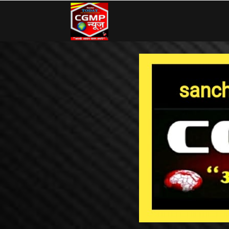
CG
MP
News