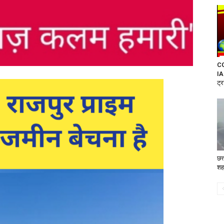
CG 
IA
ट्
छत्
शहर