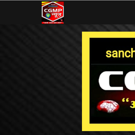
CG
MP
News