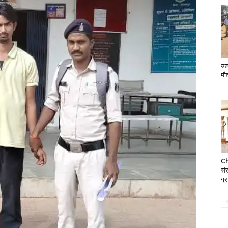
उल
मौ
Ch
सं
ग्