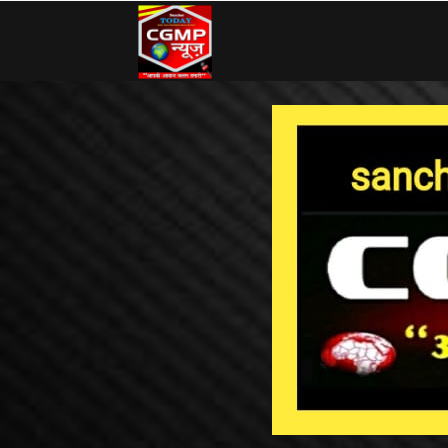
CG
MP
News