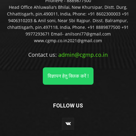
PhonePe - 8889877500
Head Office Ahluwalia's Bhilai, New Khursipar, Distt. Durg,
Chhattisgarh, pin.490011, India, Phone: +91 8602300003 +91
9406310203 & Anil soni, Near Sbi Rajpur. Disst. Balrampur,
chhattisgarh, pin.497118, India, Phone. +91 8889877500 +91
9977293671 Email- anilsoni77@gmail.com
www.cgmp.co.in2021@gmail.com
Contact us:
admin@cgmp.co.in
विज्ञापन हेतु क्लिक करें !
FOLLOW US