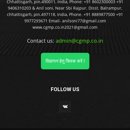
Chhattisgarh, pin.490011, India, Phone: +91 8602300003 +91
9406310203 & Anil soni, Near Sbi Rajpur. Disst. Balrampur,
chhattisgarh, pin.497118, India, Phone. +91 8889877500 +91
9977293671 Email- anilsoni77@gmail.com
www.cgmp.co.in2021@gmail.com
Contact us:
admin@cgmp.co.in
विज्ञापन हेतु क्लिक करें !
FOLLOW US