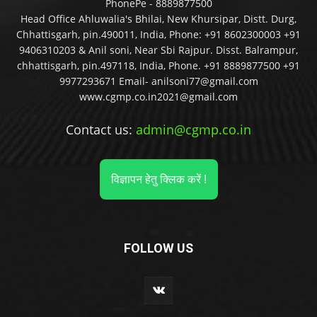
PhonePe - 8889877500
Head Office Ahluwalia's Bhilai, New Khursipar, Distt. Durg,
Chhattisgarh, pin.490011, India, Phone: +91 8602300003 +91
9406310203 & Anil soni, Near Sbi Rajpur. Disst. Balrampur,
chhattisgarh, pin.497118, India, Phone. +91 8889877500 +91
9977293671 Email- anilsoni77@gmail.com
www.cgmp.co.in2021@gmail.com
Contact us:
admin@cgmp.co.in
विज्ञापन हेतु क्लिक करें !
FOLLOW US