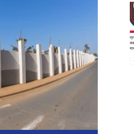
प्
कक्
माध