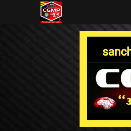
CG
MP
News