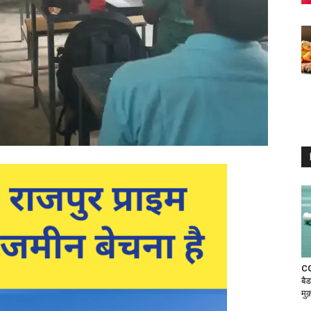
CG
बैड
मुक़