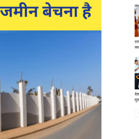
रा
व्य
दे
मु