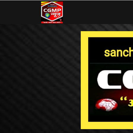
CG
MP
News