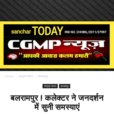
Home
सरगुजा संभाग
बलरामपुर
सरगुजा संभाग
बलरामपुर
बलरामपुर ! कलेक्टर ने जनदर्शन
में सुनी समस्याएं