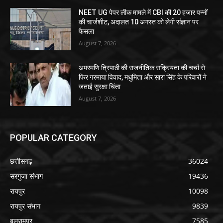
NEET UG पेपर लीक मामले में CBI की 20 हजार पन्नों
की चार्जशीट, अदालत 10 अगस्त को लेगी संज्ञान पर
फैसला
August 7, 2026
अमरमणि त्रिपाठी की राजनीतिक सक्रियता की चर्चा से
फिर गरमाया विवाद, मधुमिता और सारा सिंह के परिवारों ने
जताई सुरक्षा चिंता
August 7, 2026
POPULAR CATEGORY
छत्तीसगढ़
36024
सरगुजा संभाग
19436
रायपुर
10098
रायपुर संभाग
9839
बलरामपुर
7585