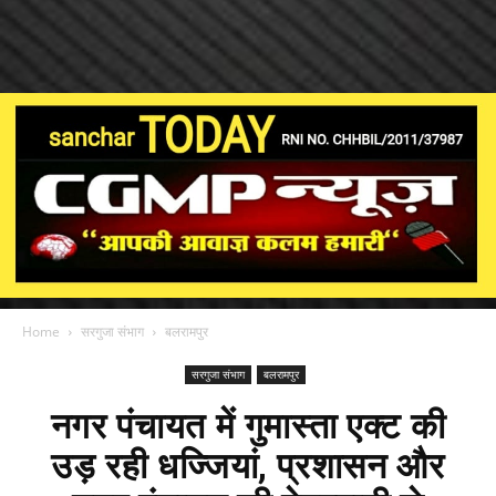
Home
सरगुजा संभाग
बलरामपुर
सरगुजा संभाग
बलरामपुर
नगर पंचायत में गुमास्ता एक्ट की
उड़ रही धज्जियां, प्रशासन और