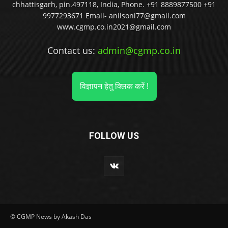
chhattisgarh, pin.497118, India, Phone. +91 8889877500 +91
9977293671 Email- anilsoni77@gmail.com
www.cgmp.co.in2021@gmail.com
Contact us:
admin@cgmp.co.in
विज्ञापन हेतु क्लिक करें !
FOLLOW US
© CGMP News by Akash Das