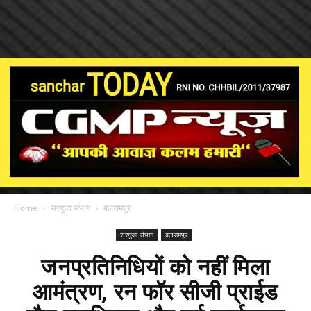
Home
सरगुजा संभाग
बलरामपुर
सरगुजा संभाग
बलरामपुर
जनप्रतिनिधियों को नहीं मिला
आमंत्रण, रन फॉर सीजी प्राईड