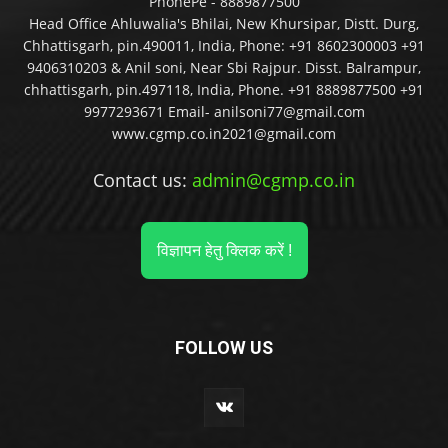
PhonePe - 8889877500
Head Office Ahluwalia's Bhilai, New Khursipar, Distt. Durg,
Chhattisgarh, pin.490011, India, Phone: +91 8602300003 +91
9406310203 & Anil soni, Near Sbi Rajpur. Disst. Balrampur,
chhattisgarh, pin.497118, India, Phone. +91 8889877500 +91
9977293671 Email- anilsoni77@gmail.com
www.cgmp.co.in2021@gmail.com
Contact us:
admin@cgmp.co.in
विज्ञापन हेतु क्लिक करें !
FOLLOW US