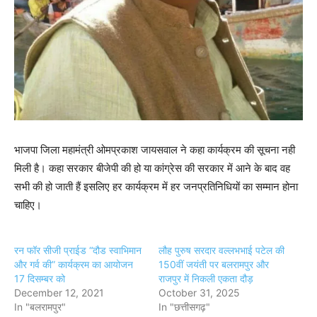
भाजपा जिला महामंत्री ओमप्रकाश जायसवाल ने कहा कार्यक्रम की सूचना नही
मिली है। कहा सरकार बीजेपी की हो या कांग्रेस की सरकार में आने के बाद वह
सभी की हो जाती हैं इसलिए हर कार्यक्रम में हर जनप्रतिनिधियों का सम्मान होना
चाहिए।
रन फॉर सीजी प्राईड “दौड स्वाभिमान
लौह पुरुष सरदार वल्लभभाई पटेल की
और गर्व की” कार्यक्रम का आयोजन
150वीं जयंती पर बलरामपुर और
17 दिसम्बर को
राजपुर में निकली एकता दौड़
December 12, 2021
October 31, 2025
In "बलरामपुर"
In "छत्तीसगढ़"