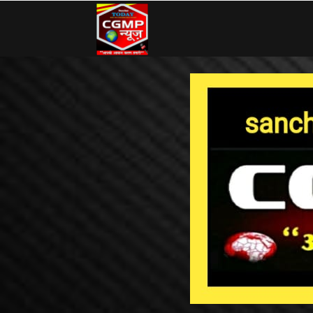
CG
MP
News