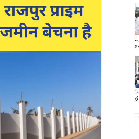
सद
कु
जि
हुई