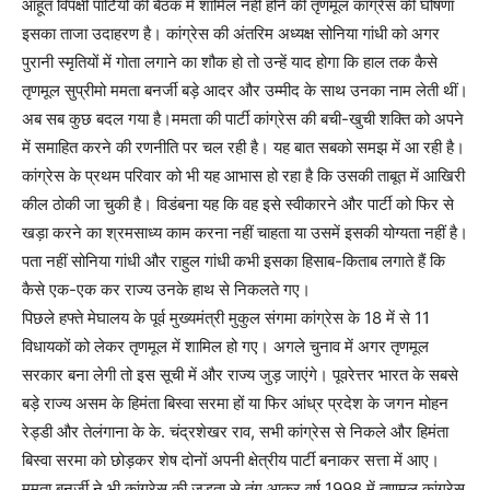
आहूत विपक्षी पार्टियों की बैठक में शामिल नहीं होने की तृणमूल कांग्रेस की घोषणा
इसका ताजा उदाहरण है। कांग्रेस की अंतरिम अध्यक्ष सोनिया गांधी को अगर
पुरानी स्मृतियों में गोता लगाने का शौक हो तो उन्हें याद होगा कि हाल तक कैसे
तृणमूल सुप्रीमो ममता बनर्जी बड़े आदर और उम्मीद के साथ उनका नाम लेती थीं।
अब सब कुछ बदल गया है।ममता की पार्टी कांग्रेस की बची-खुची शक्ति को अपने
में समाहित करने की रणनीति पर चल रही है। यह बात सबको समझ में आ रही है।
कांग्रेस के प्रथम परिवार को भी यह आभास हो रहा है कि उसकी ताबूत में आखिरी
कील ठोकी जा चुकी है। विडंबना यह कि वह इसे स्वीकारने और पार्टी को फिर से
खड़ा करने का श्रमसाध्य काम करना नहीं चाहता या उसमें इसकी योग्यता नहीं है।
पता नहीं सोनिया गांधी और राहुल गांधी कभी इसका हिसाब-किताब लगाते हैं कि
कैसे एक-एक कर राज्य उनके हाथ से निकलते गए।
पिछले हफ्ते मेघालय के पूर्व मुख्यमंत्री मुकुल संगमा कांग्रेस के 18 में से 11
विधायकों को लेकर तृणमूल में शामिल हो गए। अगले चुनाव में अगर तृणमूल
सरकार बना लेगी तो इस सूची में और राज्य जुड़ जाएंगे। पूवरेत्तर भारत के सबसे
बड़े राज्य असम के हिमंता बिस्वा सरमा हों या फिर आंध्र प्रदेश के जगन मोहन
रेड्डी और तेलंगाना के के. चंद्रशेखर राव, सभी कांग्रेस से निकले और हिमंता
बिस्वा सरमा को छोड़कर शेष दोनों अपनी क्षेत्रीय पार्टी बनाकर सत्ता में आए।
ममता बनर्जी ने भी कांग्रेस की जड़ता से तंग आकर वर्ष 1998 में तृणमूल कांग्रेस