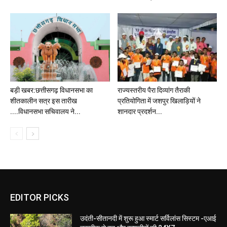
बड़ी खबर:छत्तीसगढ़ विधानसभा का
राज्यस्तरीय पैरा दिव्यांग तैराकी
शीतकालीन सत्र इस तारीख
प्रतियोगिता में जशपुर खिलाड़ियों ने
....विधानसभा सचिवालय ने...
शानदार प्रदर्शन...
EDITOR PICKS
उदंती-सीतानदी में शुरू हुआ स्मार्ट सर्विलांस सिस्टम -एआई
तकनीक से वन और वन्यजीवों की 24X7
निगरानी....हाथी-बाघ सुरक्षा और वन अपराधों पर लगेगी