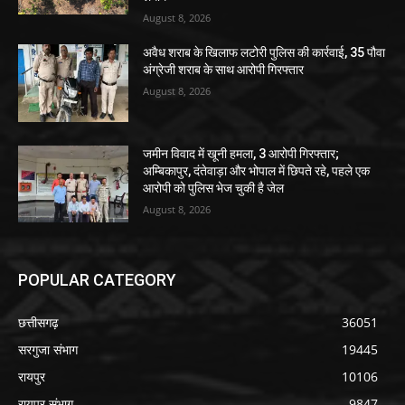
अवैध शराब के खिलाफ लटोरी पुलिस की कार्रवाई, 35 पौवा
अंग्रेजी शराब के साथ आरोपी गिरफ्तार
August 8, 2026
जमीन विवाद में खूनी हमला, 3 आरोपी गिरफ्तार;
अम्बिकापुर, दंतेवाड़ा और भोपाल में छिपते रहे, पहले एक
आरोपी को पुलिस भेज चुकी है जेल
August 8, 2026
POPULAR CATEGORY
छत्तीसगढ़
36051
सरगुजा संभाग
19445
रायपुर
10106
रायपुर संभाग
9847