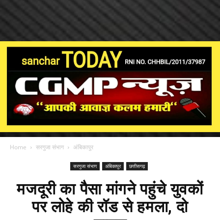
Home
सरगुजा संभाग
अंबिकापुर
सरगुजा संभाग
अंबिकापुर
छत्तीसगढ़
मजदूरी का पैसा मांगने पहुंचे युवकों
पर लोहे की रॉड से हमला, दो