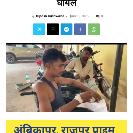
घायल
By
Dipesh Kushwaha
-
June 1, 2026
0