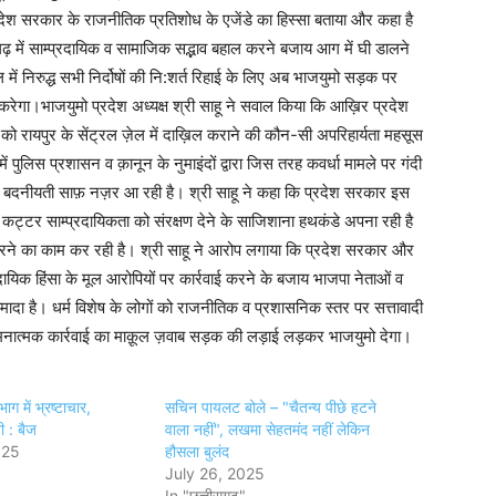
्रदेश सरकार के राजनीतिक प्रतिशोध के एजेंडे का हिस्सा बताया और कहा है
ढ़ में साम्प्रदायिक व सामाजिक सद्भाव बहाल करने बजाय आग में घी डालने
ल में निरुद्ध सभी निर्दोषों की नि:शर्त रिहाई के लिए अब भाजयुमो सड़क पर
रेगा।भाजयुमो प्रदेश अध्यक्ष श्री साहू ने सवाल किया कि आख़िर प्रदेश
ा को रायपुर के सेंट्रल ज़ेल में दाख़िल कराने की कौन-सी अपरिहार्यता महसूस
पुलिस प्रशासन व क़ानून के नुमाइंदों द्वारा जिस तरह कवर्धा मामले पर गंदी
ें बदनीयती साफ़ नज़र आ रही है। श्री साहू ने कहा कि प्रदेश सरकार इस
कट्टर साम्प्रदायिकता को संरक्षण देने के साजिशाना हथकंडे अपना रही है
ने का काम कर रही है। श्री साहू ने आरोप लगाया कि प्रदेश सरकार और
दायिक हिंसा के मूल आरोपियों पर कार्रवाई करने के बजाय भाजपा नेताओं व
पर आमादा है। धर्म विशेष के लोगों को राजनीतिक व प्रशासनिक स्तर पर सत्तावादी
र दमनात्मक कार्रवाई का माक़ूल ज़वाब सड़क की लड़ाई लड़कर भाजयुमो देगा।
ग में भ्रष्टाचार,
सचिन पायलट बोले – "चैतन्य पीछे हटने
 : बैज
वाला नहीं", लखमा सेहतमंद नहीं लेकिन
025
हौसला बुलंद
July 26, 2025
In "छत्तीसगढ़"