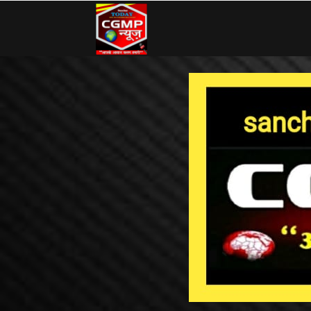
CG
MP
News