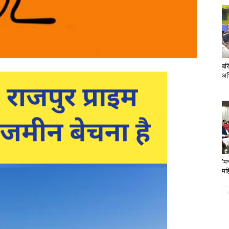
बरि
अभ
'मन
महि