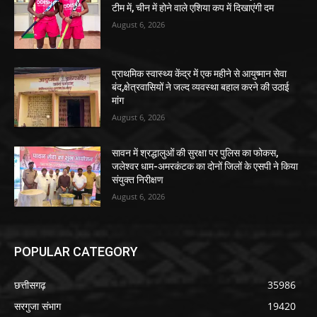
टीम में, चीन में होने वाले एशिया कप में दिखाएंगी दम
August 6, 2026
प्राथमिक स्वास्थ्य केंद्र में एक महीने से आयुष्मान सेवा
बंद,क्षेत्रवासियों ने जल्द व्यवस्था बहाल करने की उठाई
मांग
August 6, 2026
सावन में श्रद्धालुओं की सुरक्षा पर पुलिस का फोकस,
जलेश्वर धाम-अमरकंटक का दोनों जिलों के एसपी ने किया
संयुक्त निरीक्षण
August 6, 2026
POPULAR CATEGORY
छत्तीसगढ़
35986
सरगुजा संभाग
19420