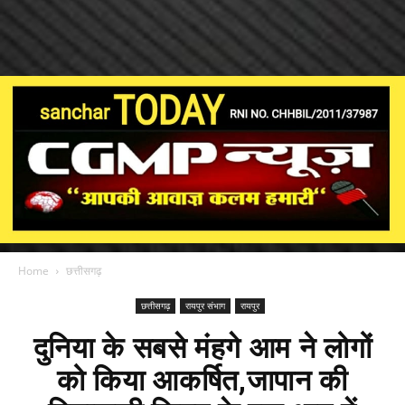
Home
छत्तीसगढ़
छत्तीसगढ़
रायपुर संभाग
रायपुर
दुनिया के सबसे मंहगे आम ने लोगों
को किया आकर्षित,जापान की