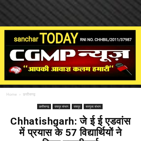
Home
छत्तीसगढ़
छत्तीसगढ़
रायपुर संभाग
रायपुर
सरगुजा संभाग
Chhatishgarh: जे ई ई एडवांस
में प्रयास के 57 विद्यार्थियों ने