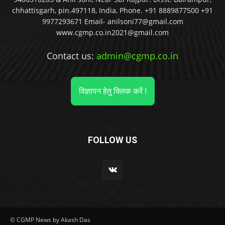
chhattisgarh, pin.497118, India, Phone. +91 8889877500 +91
9977293671 Email- anilsoni77@gmail.com
www.cgmp.co.in2021@gmail.com
Contact us:
admin@cgmp.co.in
विज्ञापन हेतु क्लिक करें !
FOLLOW US
© CGMP News by Akash Das