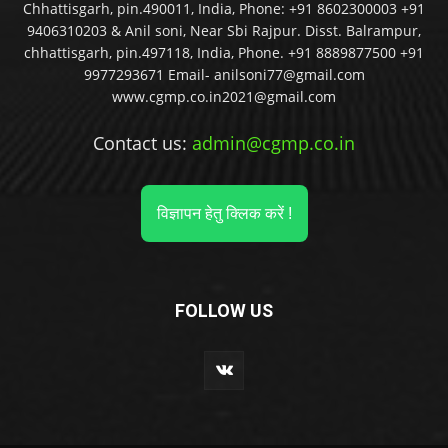
Chhattisgarh, pin.490011, India, Phone: +91 8602300003 +91
9406310203 & Anil soni, Near Sbi Rajpur. Disst. Balrampur,
chhattisgarh, pin.497118, India, Phone. +91 8889877500 +91
9977293671 Email- anilsoni77@gmail.com
www.cgmp.co.in2021@gmail.com
Contact us:
admin@cgmp.co.in
विज्ञापन हेतु क्लिक करें !
FOLLOW US