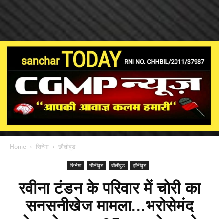
Home
सिनेमा
छौलीवुड
सिनेमा
छौलीवुड
बॉलीवुड
हॉलीवुड
रवीना टंडन के परिवार में चोरी का
सनसनीखेज मामला...भरोसेमंद