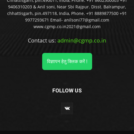
Chhattisgarh, pin.490011, India, Phone: +91 8602300003 +91
9406310203 & Anil soni, Near Sbi Rajpur. Disst. Balrampur,
chhattisgarh, pin.497118, India, Phone. +91 8889877500 +91
9977293671 Email- anilsoni77@gmail.com
www.cgmp.co.in2021@gmail.com
Contact us:
admin@cgmp.co.in
विज्ञापन हेतु क्लिक करें !
FOLLOW US