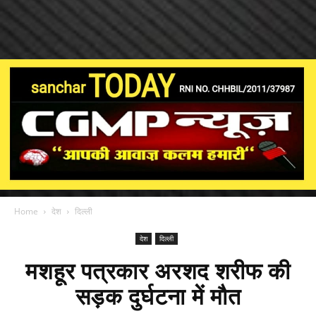
Home
देश
दिल्ली
देश
दिल्ली
मशहूर पत्रकार अरशद शरीफ की
सड़क दुर्घटना में मौत