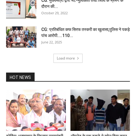
CG: मुख्यमंत्री द्वारा भेंट-मुलाकात तथा जिलों के भ्रमण के
दौरान की...
October 29, 2022
CG: प्रतिबंधित कफ सिरफ तस्करी का खुलासा,पुलिस ने पकड़े
पांच आरोपी....110...
June 22, 2025
Load more
HOT NEWS
ब्रेकिंग: भ्रष्टाचार के खिलाफ मुख्यमंत्री
ऑमलेट के एक टुकड़े ने खोल दिया कत्ल