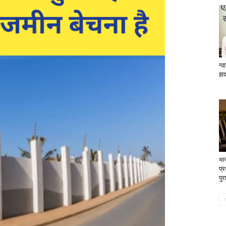
ग्व
हा
भार
प्र
पुर