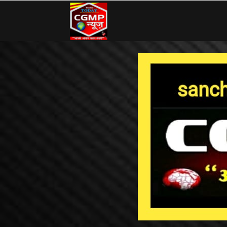
CG
MP
News