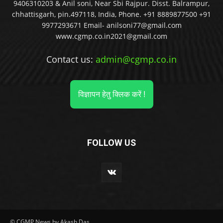
9406310203 & Anil soni, Near Sbi Rajpur. Disst. Balrampur,
chhattisgarh, pin.497118, India, Phone. +91 8889877500 +91
9977293671 Email- anilsoni77@gmail.com
www.cgmp.co.in2021@gmail.com
Contact us:
admin@cgmp.co.in
विज्ञापन हेतु क्लिक करें !
FOLLOW US
© CGMP News by Akash Das