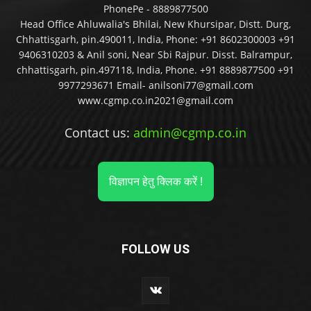
PhonePe - 8889877500
Head Office Ahluwalia's Bhilai, New Khursipar, Distt. Durg,
Chhattisgarh, pin.490011, India, Phone: +91 8602300003 +91
9406310203 & Anil soni, Near Sbi Rajpur. Disst. Balrampur,
chhattisgarh, pin.497118, India, Phone. +91 8889877500 +91
9977293671 Email- anilsoni77@gmail.com
www.cgmp.co.in2021@gmail.com
Contact us:
admin@cgmp.co.in
विज्ञापन हेतु क्लिक करें !
FOLLOW US