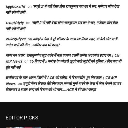
kgghoxsfhf
'स्त्री 2' में नहीं देखा होगा राजकुमार राव का ये रूप, मजेदार सीन देख
on
नहीं रुकेगी हंसी
tcoqtfdyiy
'स्त्री 2' में नहीं देखा होगा राजकुमार राव का ये रूप, मजेदार सीन देख
on
नहीं रुकेगी हंसी
eukcgufyve
कांग्रेस नेता ने पूरे परिवार के साथ खा लिया जहर, दो बेटों और पत्नी
on
समेत चारों की मौत.. आखिर क्या थी वजह?
खबर का असर: रामानुजगंज लूट कांड में बड़ा एक्शन,एसपी राजेश अग्रवाल हटाए गए | CG
MP News
15 मिनट में 5 करोड़ के ज्वेलरी लूटने वाले लुटेरों को पुलिस 7 दिन बाद भी
on
ढूंढ नही पाई
छत्तीसगढ़ के चार अलग जिलों में ACB की दबिश, ये रिश्वतखोर हुए गिरफ्तार | CG MP
News
ड्यूटी रेंजर रिश्वत लेते गिरफ्तार,जंगली मुर्गा मारने के केस में जेल भेजने का डर
on
दिखाकर 8 हजार रुपए की रिश्वत की थी मांग....ACB ने रंगे हाथ पकड़ा
EDITOR PICKS