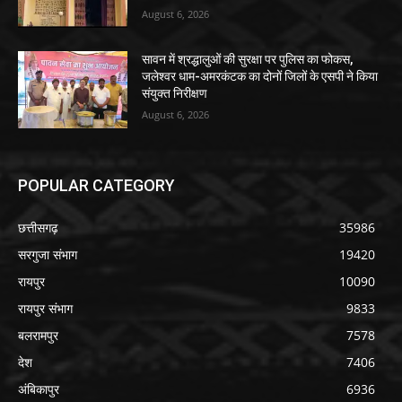
August 6, 2026
सावन में श्रद्धालुओं की सुरक्षा पर पुलिस का फोकस,
जलेश्वर धाम-अमरकंटक का दोनों जिलों के एसपी ने किया
संयुक्त निरीक्षण
August 6, 2026
POPULAR CATEGORY
छत्तीसगढ़
35986
सरगुजा संभाग
19420
रायपुर
10090
रायपुर संभाग
9833
बलरामपुर
7578
देश
7406
अंबिकापुर
6936