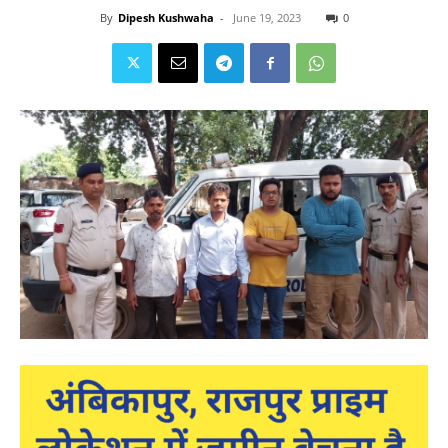
By
Dipesh Kushwaha
-
June 19, 2023
0