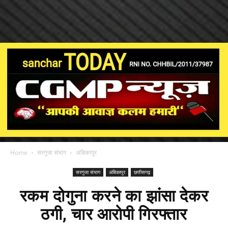
Home
सरगुजा संभाग
अंबिकापुर
सरगुजा संभाग
अंबिकापुर
छत्तीसगढ़
रकम दोगुना करने का झांसा देकर
ठगी, चार आरोपी गिरफ्तार