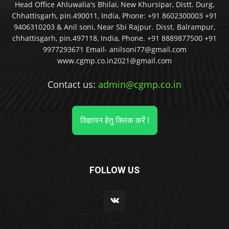
Head Office Ahluwalia's Bhilai, New Khursipar, Distt. Durg,
Chhattisgarh, pin.490011, India, Phone: +91 8602300003 +91
9406310203 & Anil soni, Near Sbi Rajpur. Disst. Balrampur,
chhattisgarh, pin.497118, India, Phone. +91 8889877500 +91
9977293671 Email- anilsoni77@gmail.com
www.cgmp.co.in2021@gmail.com
Contact us:
admin@cgmp.co.in
विज्ञापन हेतु क्लिक करें !
FOLLOW US