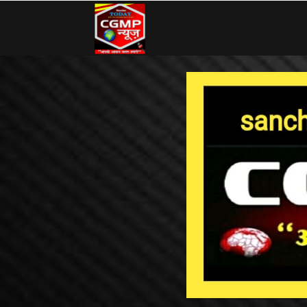
CG
MP
News