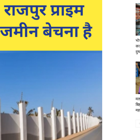
भोज
का
दुष्
मत
बिह
महत