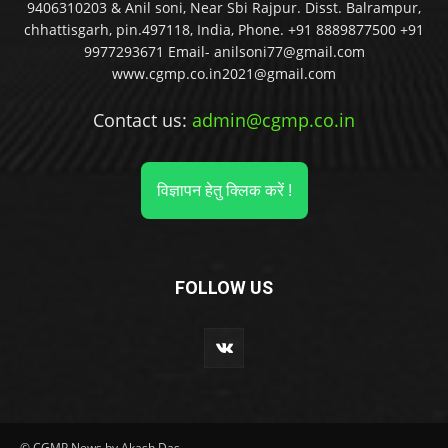
9406310203 & Anil soni, Near Sbi Rajpur. Disst. Balrampur,
chhattisgarh, pin.497118, India, Phone. +91 8889877500 +91
9977293671 Email- anilsoni77@gmail.com
www.cgmp.co.in2021@gmail.com
Contact us:
admin@cgmp.co.in
विज्ञापन हेतु क्लिक करें !
FOLLOW US
© CGMP News by Akash Das