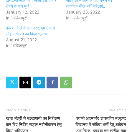
द्वार...महिलाओं ने 1 लाख 39 हजार
पाठशाला में आय अर्जित करने की
रुपये के बेचे मुर्गा
तकनीक सीख रहीं महिलाएं..
January 12, 2022
January 23, 2022
In "अंबिकापुर"
In "अंबिकापुर"
कोरबा जिले के एनआरएलएम टीम ने
सोहगा गोठान का किया भ्रमण
August 21, 2022
In "अंबिकापुर"
Previous article
Next article
खाद्य मंत्री ने उल्टापानी का निरीक्षण
स्वामी आत्मानंद शासकीय उत्कृष्ट
कर दिए निर्देश सड़क नवीनीकरण हेतु
विद्यालय में संविदा भर्ती हेतु आवेदन
किया भूमिपूजन...
आमंत्रित...इच्छुक इन तारीक तक