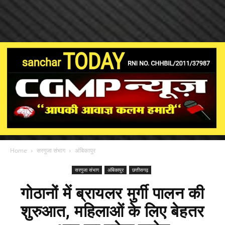
Home
सरगुजा संभाग
अंबिकापुर
सरगुजा संभाग
अंबिकापुर
छत्तीसगढ़
गोठानों में ब्रायलर मुर्गी पालन की
शुरुआत, महिलाओं के लिए बेहतर